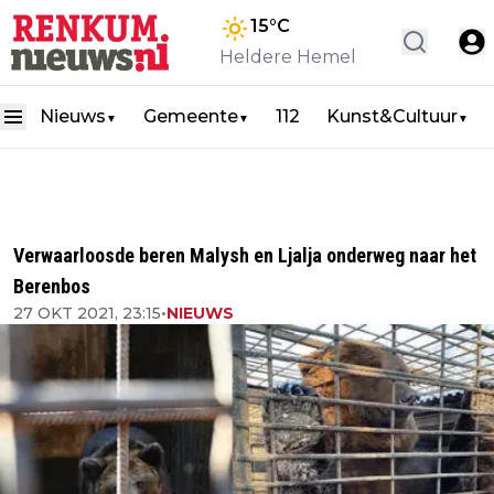
15
°C
Heldere Hemel
Nieuws
Gemeente
112
Kunst&Cultuur
▼
▼
▼
Verwaarloosde beren Malysh en Ljalja onderweg naar het
Berenbos
27 OKT 2021, 23:15
•
NIEUWS