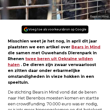
Bears in Mind
Voeg toe als voorkeursbron op Google
Misschien weet je het nog, in april dit jaar
plaatsten we een artikel over
Bears in Mind
die samen met Ouwehands Dierenpark in
Rhenen
twee beren uit OekraIne wilden
halen
. De dieren zijn zwaar verwaarloost
en zitten daar onder erbarmelijke
omstandigheden in vieze hokken in een
speeltuin.
De stichting Bears in Mind vond dat de beren
naar Het Berenbos moesten komen en startte
een crowdfunding. 70.000 euro was er nodig,
er is iets meer binnengekomen en dat betekent