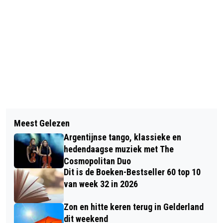
Vorig artikel
Volgend artikel
UPDATE: MEISJE VAN 17 JAAR IS
Meest Gelezen
AANPASSINGEN DIENSTREGELING
TERECHT
Argentijnse tango, klassieke en
BUSSEN IN REGIO ARNHEM/NIJMEGEN
hedendaagse muziek met The
Cosmopolitan Duo
Dit is de Boeken-Bestseller 60 top 10
van week 32 in 2026
Zon en hitte keren terug in Gelderland
dit weekend