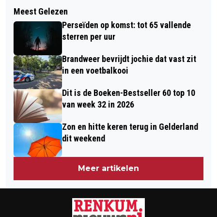
Volgend artikel
DE 130 KERSTSTALLETJES VAN
Meest Gelezen
POLITIE ZOEKT GETUIGEN
ANDRÉ NU TE ZIEN IN DE RK KERK TE
Perseïden op komst: tot 65 vallende
MISHANDELING 'S OCHTENDS IN
RENKUM
sterren per uur
DOORWERTH
Brandweer bevrijdt jochie dat vast zit
in een voetbalkooi
Dit is de Boeken-Bestseller 60 top 10
van week 32 in 2026
Zon en hitte keren terug in Gelderland
dit weekend
Meer artikelen