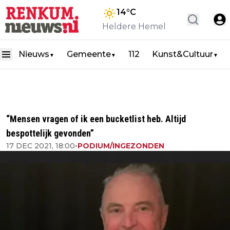
14
°C
Heldere Hemel
Nieuws
Gemeente
112
Kunst&Cultuur
▼
▼
▼
“Mensen vragen of ik een bucketlist heb. Altijd
bespottelijk gevonden”
17 DEC 2021, 18:00
•
PODIUM/INGEZONDEN