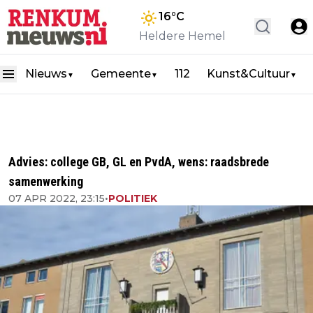
16
°C
Heldere Hemel
Nieuws
Gemeente
112
Kunst&Cultuur
▼
▼
▼
Advies: college GB, GL en PvdA, wens: raadsbrede
samenwerking
07 APR 2022, 23:15
•
POLITIEK