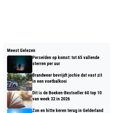
Vorig artikel
Volgend artikel
LEZING: DE WATERHUISHOUDING VAN
Meest Gelezen
MOGELIJK SALMONELLA IN
DE VELUWE IN HISTORISCH
Perseïden op komst: tot 65 vallende
VERSTEGEN CITROENGRAS EN
PERSPECTIEF
sterren per uur
KRUIDENMIXEN
Brandweer bevrijdt jochie dat vast zit
in een voetbalkooi
Dit is de Boeken-Bestseller 60 top 10
van week 32 in 2026
Zon en hitte keren terug in Gelderland