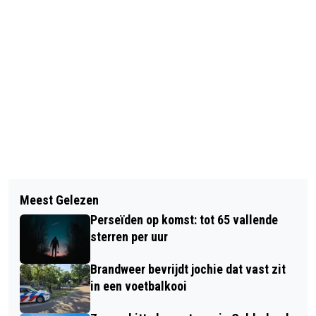
Vorig artikel
Volgend artikel
DE BUIZERD BIJ WOLFHEZE DIE HET
Meest Gelezen
A50: 4 WEEKENDEN DICHT TUSSEN
NEST BESCHERMT TEGEN MENSEN IS
Perseïden op komst: tot 65 vallende
APELDOORN EN ARNHEM IN JULI EN
ER WEER
sterren per uur
AUGUSTUS 2026
Brandweer bevrijdt jochie dat vast zit
in een voetbalkooi