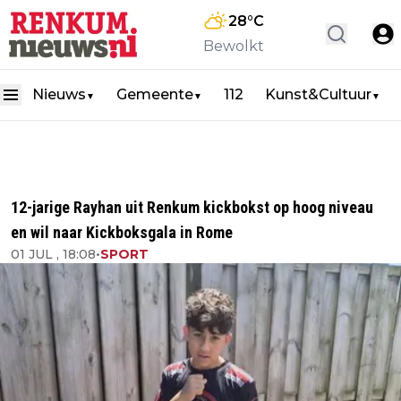
28
°C
Bewolkt
Nieuws
Gemeente
112
Kunst&Cultuur
▼
▼
▼
12-jarige Rayhan uit Renkum kickbokst op hoog niveau
en wil naar Kickboksgala in Rome
01 JUL , 18:08
•
SPORT