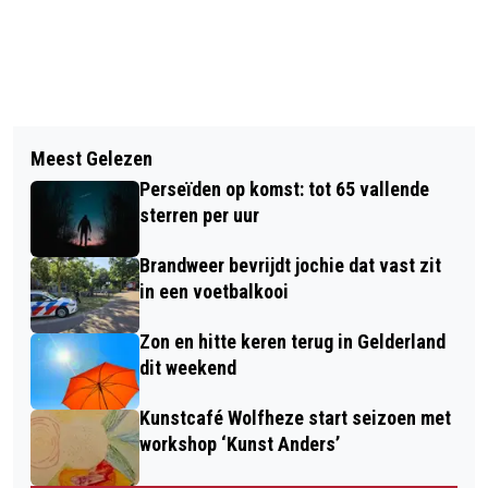
Vorig artikel
Volgend artikel
MASSACLAIM GESTART TEGEN ODIDO
Meest Gelezen
DRAADJES VAN VERBINDING: MAAK
OM PRIVACYSCHENDING
Perseïden op komst: tot 65 vallende
SAMEN JE EIGEN KUNSTWERK
sterren per uur
Brandweer bevrijdt jochie dat vast zit
in een voetbalkooi
Zon en hitte keren terug in Gelderland
dit weekend
Kunstcafé Wolfheze start seizoen met
workshop ‘Kunst Anders’