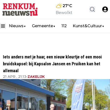
27
°C
Bewolkt
Nieuws
Gemeente
112
Kunst&Cultuur
▼
▼
▼
Iets anders met je haar, een nieuw kleurtje of een mooi
bruidskapsel: bij Kapsalon Jansen en Pruiken kan het
allemaal
21 APR , 21:13
•
ZAKELIJK