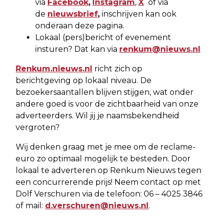
via
Facebook
,
Instagram
,
X
of via
de
nieuwsbrief
,
inschrijven kan ook
onderaan deze pagina.
Lokaal (pers)bericht of evenement
insturen? Dat kan via
renkum@nieuws.nl
Renkum.nieuws.nl
richt zich op
berichtgeving op lokaal niveau. De
bezoekersaantallen blijven stijgen, wat onder
andere goed is voor de zichtbaarheid van onze
adverteerders. Wil jij je naamsbekendheid
vergroten?
Wij denken graag met je mee om de reclame-
euro zo optimaal mogelijk te besteden. Door
lokaal te adverteren op Renkum Nieuws tegen
een concurrerende prijs! Neem contact op met
Dolf Verschuren via de telefoon: 06 – 4025 3846
of mail:
d.verschuren@nieuws.nl
.