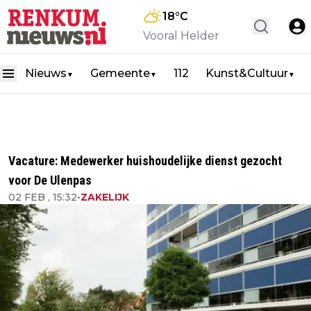
18
°C
Vooral Helder
Nieuws
Gemeente
112
Kunst&Cultuur
▼
▼
▼
Vacature: Medewerker huishoudelijke dienst gezocht
voor De Ulenpas
02 FEB , 15:32
•
ZAKELIJK