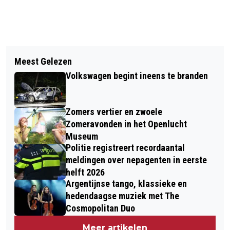
Vorig artikel
Volgend artikel
KUNSTCAFÉ: ‘VAN NATURE’ – WAAR
Meest Gelezen
SCHRIJF JE IN VOOR DE KUNSTROUTE
KUNST, NATUUR EN INNERLIJKE
Volkswagen begint ineens te branden
2026
VERHALEN SAMENKOMEN
Zomers vertier en zwoele
Zomeravonden in het Openlucht
Museum
Politie registreert recordaantal
meldingen over nepagenten in eerste
helft 2026
Argentijnse tango, klassieke en
hedendaagse muziek met The
Cosmopolitan Duo
Meer artikelen