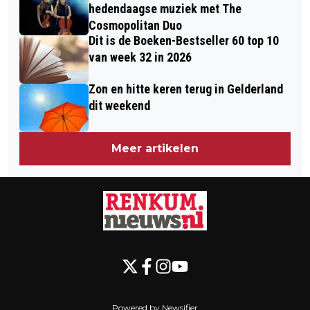
VERJAARDAG GEVIERD MET
ROSSUM DEEL #1
hedendaagse muziek met The
FOTOBOEK ÉN PUZZEL
Cosmopolitan Duo
Dit is de Boeken-Bestseller 60 top 10
van week 32 in 2026
Zon en hitte keren terug in Gelderland
dit weekend
Meer artikelen
Powered by Newsifier