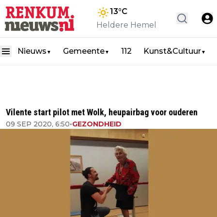
13
°C
Heldere Hemel
Nieuws
Gemeente
112
Kunst&Cultuur
▼
▼
▼
Vilente start pilot met Wolk, heupairbag voor ouderen
09 SEP 2020, 6:50
•
GEZONDHEID