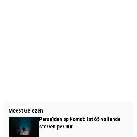
Vorig artikel
Volgend artikel
FAMILIEVOORSTELLING ‘HET
Meest Gelezen
TERUGROEPACTIE FISH TALES
VLUCHTKASTEEL’ OP KASTEEL
Perseïden op komst: tot 65 vallende
ANSJOVISFILETS OM STUKJES GLAS
DOORWERTH
sterren per uur