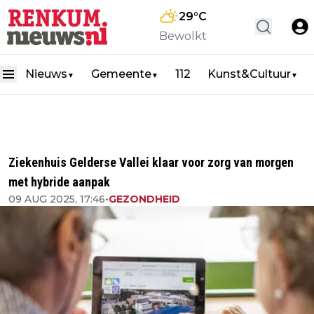
29
°C
Bewolkt
Nieuws
Gemeente
112
Kunst&Cultuur
▼
▼
▼
Ziekenhuis Gelderse Vallei klaar voor zorg van morgen
met hybride aanpak
09 AUG 2025, 17:46
•
GEZONDHEID