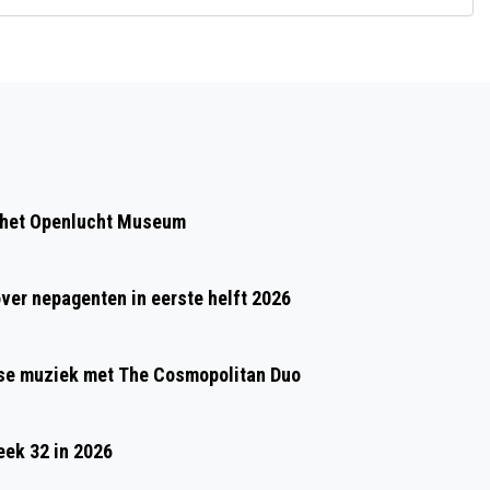
Volgend artikel
VAN WISSELVALLIG NAAR WARM
LENTEWEER
 het Openlucht Museum
over nepagenten in eerste helft 2026
gse muziek met The Cosmopolitan Duo
eek 32 in 2026