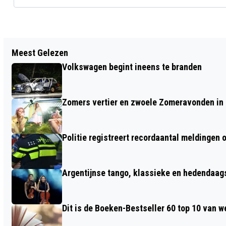
Vorig artikel
Meest Gelezen
TOSTI-IJZER ZORGT VOOR FLINKE
Volkswagen begint ineens te branden
ROOKONTWIKKELING IN RENKUM
Zomers vertier en zwoele Zomeravonden in
Politie registreert recordaantal meldingen 
Argentijnse tango, klassieke en hedendaa
Dit is de Boeken-Bestseller 60 top 10 van w