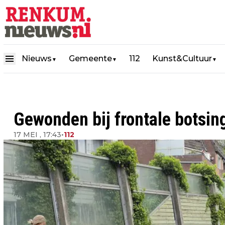
Nieuws
Gemeente
112
Kunst&Cultuur
▼
▼
▼
Gewonden bij frontale botsin
17 MEI , 17:43
•
112