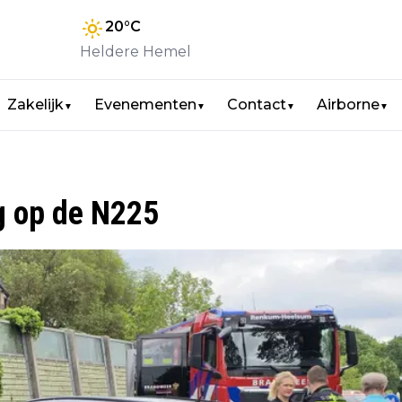
20
°C
Heldere Hemel
Zakelijk
Evenementen
Contact
Airborne
▼
▼
▼
▼
g op de N225