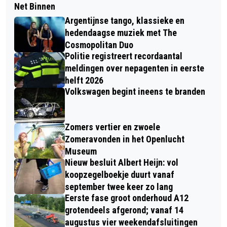
Net Binnen
Argentijnse tango, klassieke en
hedendaagse muziek met The
Cosmopolitan Duo
Politie registreert recordaantal
meldingen over nepagenten in eerste
helft 2026
Volkswagen begint ineens te branden
Zomers vertier en zwoele
Zomeravonden in het Openlucht
Museum
Nieuw besluit Albert Heijn: vol
koopzegelboekje duurt vanaf
september twee keer zo lang
Eerste fase groot onderhoud A12
grotendeels afgerond; vanaf 14
augustus vier weekendafsluitingen