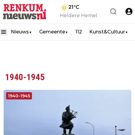
21
°C
Heldere Hemel
Nieuws
Gemeente
112
Kunst&Cultuur
▼
▼
▼
1940-1945
1940-1945