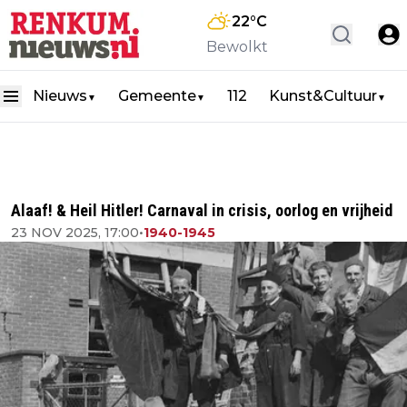
22
°C
Bewolkt
Nieuws
Gemeente
112
Kunst&Cultuur
▼
▼
▼
Alaaf! & Heil Hitler! Carnaval in crisis, oorlog en vrijheid
23 NOV 2025, 17:00
•
1940-1945