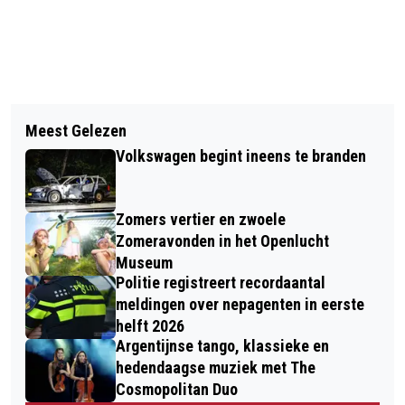
Vorig artikel
Volgend artikel
GFT-AFVAL WORDT VANAF 2026 IN
Meest Gelezen
PEPERNOTENPRET – WAAROM WE
JANUARI, FEBRUARI EN DECEMBER
Volkswagen begint ineens te branden
NIET ZONDER KUNNEN IN DECEMBER!
EENS PER MAAND OPGEHAALD
Zomers vertier en zwoele
Zomeravonden in het Openlucht
Museum
Politie registreert recordaantal
meldingen over nepagenten in eerste
helft 2026
Argentijnse tango, klassieke en
hedendaagse muziek met The
Cosmopolitan Duo