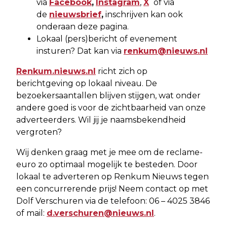
via
Facebook
,
Instagram
,
X
of via
de
nieuwsbrief
,
inschrijven kan ook
onderaan deze pagina.
Lokaal (pers)bericht of evenement
insturen? Dat kan via
renkum@nieuws.nl
Renkum.nieuws.nl
richt zich op
berichtgeving op lokaal niveau. De
bezoekersaantallen blijven stijgen, wat onder
andere goed is voor de zichtbaarheid van onze
adverteerders. Wil jij je naamsbekendheid
vergroten?
Wij denken graag met je mee om de reclame-
euro zo optimaal mogelijk te besteden. Door
lokaal te adverteren op Renkum Nieuws tegen
een concurrerende prijs! Neem contact op met
Dolf Verschuren via de telefoon: 06 – 4025 3846
of mail:
d.verschuren@nieuws.nl
.