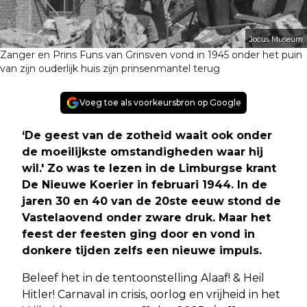
Jocus Museum
Zanger en Prins Funs van Grinsven vond in 1945 onder het puin
van zijn ouderlijk huis zijn prinsenmantel terug
Voeg toe als voorkeursbron op Google
‘De geest van de zotheid waait ook onder
de moeilijkste omstandigheden waar hij
wil.' Zo was te lezen in de Limburgse krant
De Nieuwe Koerier in februari 1944. In de
jaren 30 en 40 van de 20ste eeuw stond de
Vastelaovend onder zware druk. Maar het
feest der feesten ging door en vond in
donkere tijden zelfs een nieuwe impuls.
Beleef het in de tentoonstelling Alaaf! & Heil
Hitler! Carnaval in crisis, oorlog en vrijheid in het