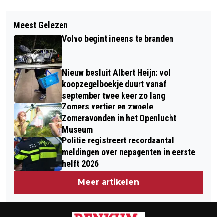
Vorig artikel
Volgend artikel
PARACHUTIST BIJ VOORPROGRAMMA
Meest Gelezen
ZANGER-PIANIST ROON STAAL KOMT
44E AIRBORNE TAPTOE
Volvo begint ineens te branden
NAAR CONCERTZAAL OOSTERBEEK
Nieuw besluit Albert Heijn: vol
koopzegelboekje duurt vanaf
september twee keer zo lang
Zomers vertier en zwoele
Zomeravonden in het Openlucht
Museum
Politie registreert recordaantal
meldingen over nepagenten in eerste
helft 2026
Meer artikelen