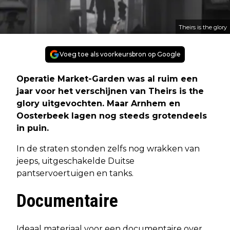
Theirs is the glory
Voeg toe als voorkeursbron op Google
Operatie Market-Garden was al ruim een
jaar voor het verschijnen van
Theirs is the
glory
uitgevochten. Maar Arnhem en
Oosterbeek lagen nog steeds grotendeels
in puin.
In de straten stonden zelfs nog wrakken van
jeeps, uitgeschakelde Duitse
pantservoertuigen en tanks.
Documentaire
Ideaal materiaal voor een documentaire over