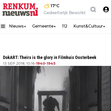
17
°C
Gedeeltelijk Bewolkt
Nieuws
Gemeente
112
Kunst&Cultuur
▼
▼
▼
DokART: Theirs is the glory in Filmhuis Oosterbeek
13 SEP 2018, 10:16
•
1940-1945