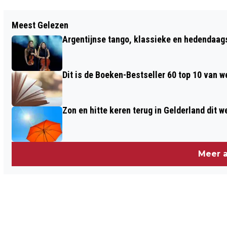
Vorig artikel
Meest Gelezen
PERSCONFERENTIE: ANDERHALVE
Argentijnse tango, klassieke en hedendaa
METER WEG, MAAR CORONAPAS
BELANGRIJKER
Dit is de Boeken-Bestseller 60 top 10 van w
Zon en hitte keren terug in Gelderland dit 
Meer a