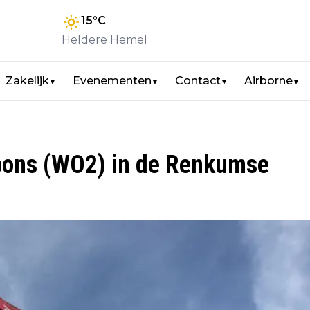
15
°C
Heldere Hemel
Zakelijk
Evenementen
Contact
Airborne
▼
▼
▼
▼
bbons (WO2) in de Renkumse