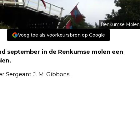
Renkumse Molen
Voeg toe als voorkeursbron op Google
aand september in de Renkumse molen een
den.
er Sergeant J. M. Gibbons.