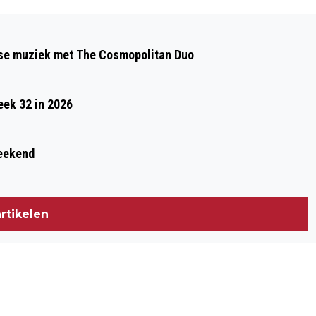
Volgend artikel
THEE MET THEMA: MUZIEK OVER DE
gse muziek met The Cosmopolitan Duo
TWEEDE WERELDOORLOG
eek 32 in 2026
weekend
rtikelen