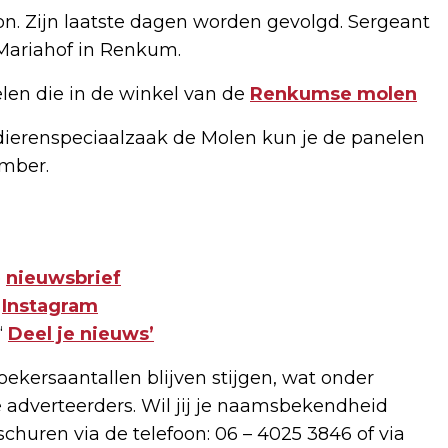
on. Zijn laatste dagen worden gevolgd. Sergeant
 Mariahof in Renkum.
elen die in de winkel van de
Renkumse molen
dierenspeciaalzaak de Molen kun je de panelen
ember.
e
nieuwsbrief
f
Instagram
‘
Deel je nieuws’
ekersaantallen blijven stijgen, wat onder
 adverteerders. Wil jij je naamsbekendheid
huren via de telefoon: 06 – 4025 3846 of via