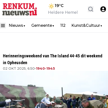
19
°C
Heldere Hemel
Nieuws
Gemeente
112
Kunst&Cultuur
▼
▼
▼
Herinneringsweekend van The Island 44-45 dit weekend
in Opheusden
02 OKT 2025, 6:50
•
1940-1945