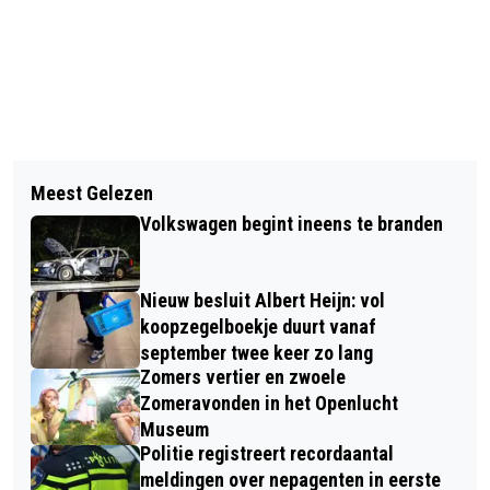
Vorig artikel
Volgend artikel
EXPOSITIE “LEATHER-ART” IN HET
Meest Gelezen
ZATERDAG ZWARE WINDSTOTEN
KERKJE OP DE HEUVEL
Volkswagen begint ineens te branden
DOOR RESTANTEN ORKAAN
HUMBERTO
Nieuw besluit Albert Heijn: vol
koopzegelboekje duurt vanaf
september twee keer zo lang
Zomers vertier en zwoele
Zomeravonden in het Openlucht
Museum
Politie registreert recordaantal
meldingen over nepagenten in eerste