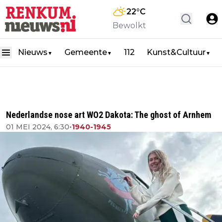
22
°C
Bewolkt
Nieuws
Gemeente
112
Kunst&Cultuur
▼
▼
▼
Nederlandse nose art WO2 Dakota: The ghost of Arnhem
01 MEI 2024, 6:30
•
1940-1945