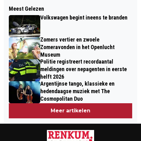
Volgend artikel
DUTCH NOSE ART WW2 DAKOTA: THE
Meest Gelezen
‘NEE’ TEGEN RUIM 20 MILJOEN
GHOST OF ARNHEM
Volkswagen begint ineens te branden
KOSTENDE RENOVATIE
GEMEENTEHUIS
Zomers vertier en zwoele
Zomeravonden in het Openlucht
Museum
Politie registreert recordaantal
meldingen over nepagenten in eerste
helft 2026
Argentijnse tango, klassieke en
hedendaagse muziek met The
Cosmopolitan Duo
Meer artikelen