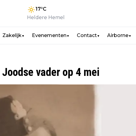
17
°C
Heldere Hemel
Zakelijk
Evenementen
Contact
Airborne
▼
▼
▼
▼
 Joodse vader op 4 mei