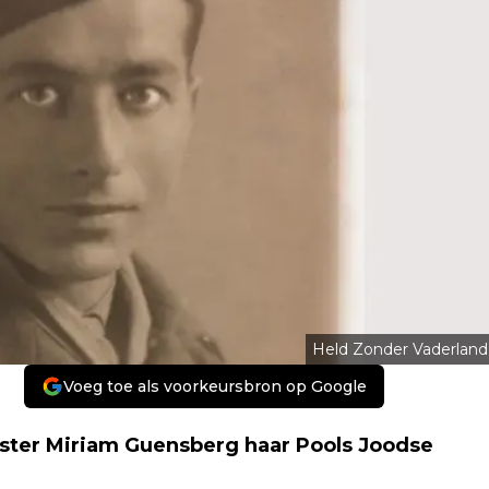
Held Zonder Vaderland
Voeg toe als voorkeursbron op Google
ster Miriam Guensberg haar Pools Joodse