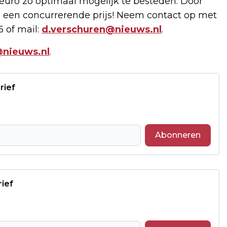
uro zo optimaal mogelijk te besteden. Door
 een concurrerende prijs! Neem contact op met
6 of mail:
d.verschuren@nieuws.nl
.
nieuws.nl
.
rief
Abonneren
rief