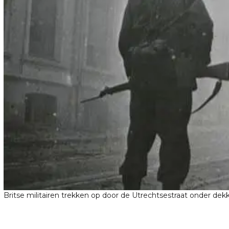
Britse militairen trekken op door de Utrechtsestraat onder dek