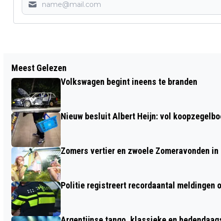
Vorig artikel
Meest Gelezen
AUTO BELANDT OP ZIJN KANT NA
Volkswagen begint ineens te branden
AANRIJDING NABIJ ORANJE NASSAU'S
OORD
Nieuw besluit Albert Heijn: vol koopzegelb
Zomers vertier en zwoele Zomeravonden in
Politie registreert recordaantal meldingen 
Argentijnse tango, klassieke en hedendaa