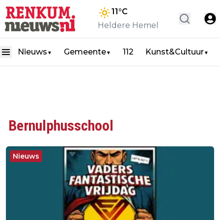
11
°C
Heldere Hemel
Nieuws
Gemeente
112
Kunst&Cultuur
▼
▼
▼
Bernulphusschool
Nieuws