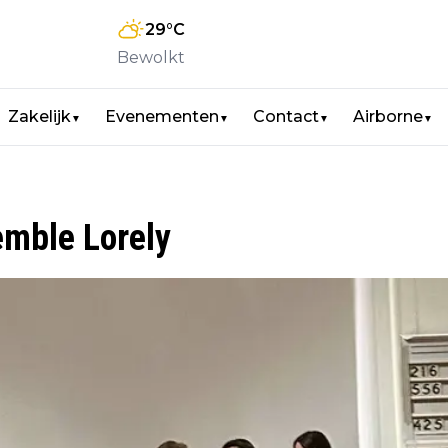
29
°C
Bewolkt
Zakelijk
Evenementen
Contact
Airborne
▼
▼
▼
▼
emble Lorely