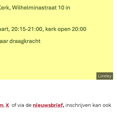
Loreley
am
,
X
of via de
nieuwsbrief
,
inschrijven kan ook