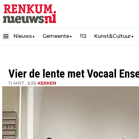
Nieuws
Gemeente
112
Kunst&Cultuur
▼
▼
▼
Vier de lente met Vocaal Ens
11 MRT , 6:55
•
KERKEN