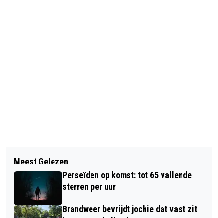
Vorig artikel
Volgend artikel
WE KRIJGEN WAARSCHIJNLIJK EEN
Meest Gelezen
INFORMATIEAVOND OVER
WARME EN DROGE ZOMER
Perseïden op komst: tot 65 vallende
LUCHTKWALITEIT IN RENKUM
sterren per uur
Brandweer bevrijdt jochie dat vast zit