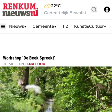
22
°C
Gedeeltelijk Bewolkt
Nieuws
Gemeente
112
Kunst&Cultuur
▼
▼
▼
Workshop ‘De Beek Spreekt’
26 MEI , 12:08
•
NATUUR