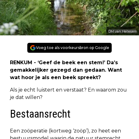
DM van Hellesem
Voeg toe als voorkeursbron op Google
RENKUM - ‘Geef de beek een stem!’ Da’s
gemakkelijker gezegd dan gedaan. Want
wat hoor je als een beek spreekt?
Als je echt luistert en verstaat? En waarom zou
je dat willen?
Bestaansrecht
Een zoöperatie (kortweg ‘zoöp’), zo heet een
bestuursmodel waarin de natuur stemrecht