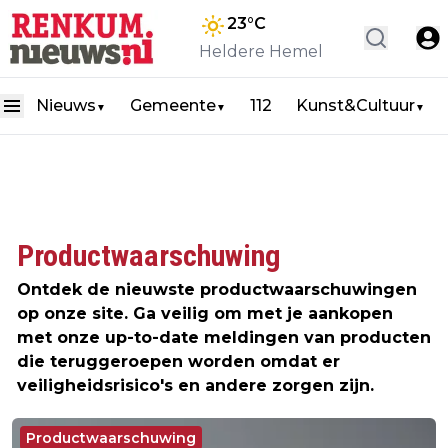
23
°C
Heldere Hemel
Nieuws
Gemeente
112
Kunst&Cultuur
▼
▼
▼
Productwaarschuwing
Ontdek de nieuwste productwaarschuwingen
op onze site. Ga veilig om met je aankopen
met onze up-to-date meldingen van producten
die teruggeroepen worden omdat er
veiligheidsrisico's en andere zorgen zijn.
Productwaarschuwing