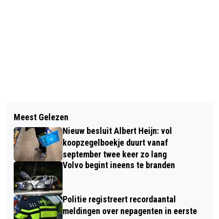
Vorig artikel
Volgend artikel
AIRBORNE COMMERMORATION 2020,
Meest Gelezen
AIRBORNE MUSEUM HARTENSTEIN:
ONE FLOWERCHILD, LOTS OF FLOWERS
Nieuw besluit Albert Heijn: vol
OOSTERBEEKSE VILLA MET EEN RIJKE
koopzegelboekje duurt vanaf
HISTORIE
september twee keer zo lang
Volvo begint ineens te branden
Politie registreert recordaantal
meldingen over nepagenten in eerste