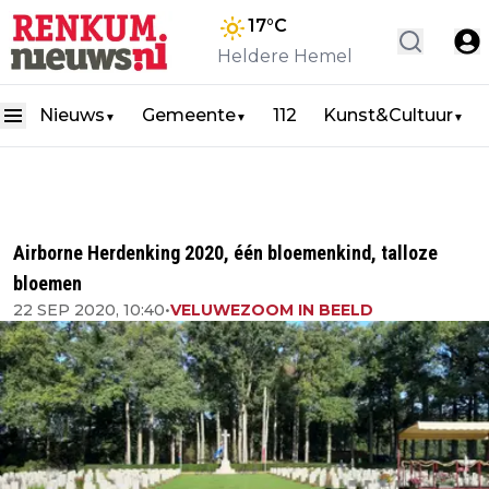
17
°C
Heldere Hemel
Nieuws
Gemeente
112
Kunst&Cultuur
▼
▼
▼
Airborne Herdenking 2020, één bloemenkind, talloze
bloemen
22 SEP 2020, 10:40
•
VELUWEZOOM IN BEELD