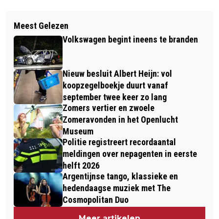
Vorig artikel
Volgend artikel
INBREKERS OOSTERBEEK CRASHEN
Meest Gelezen
NOG MEER SNEEUW VERWACHT, ER IS
MET DE AUTO OP DE VLUCHT VOOR
Volkswagen begint ineens te branden
EEN DIK PAK ONDERWEG
POLITIE
Nieuw besluit Albert Heijn: vol
koopzegelboekje duurt vanaf
september twee keer zo lang
Zomers vertier en zwoele
Zomeravonden in het Openlucht
Museum
Politie registreert recordaantal
meldingen over nepagenten in eerste
helft 2026
Argentijnse tango, klassieke en
hedendaagse muziek met The
Cosmopolitan Duo
Meer artikelen