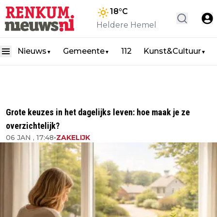
18
°C
Heldere Hemel
Nieuws
Gemeente
112
Kunst&Cultuur
▼
▼
▼
Grote keuzes in het dagelijks leven: hoe maak je ze
overzichtelijk?
06 JAN , 17:48
•
ZAKELIJK