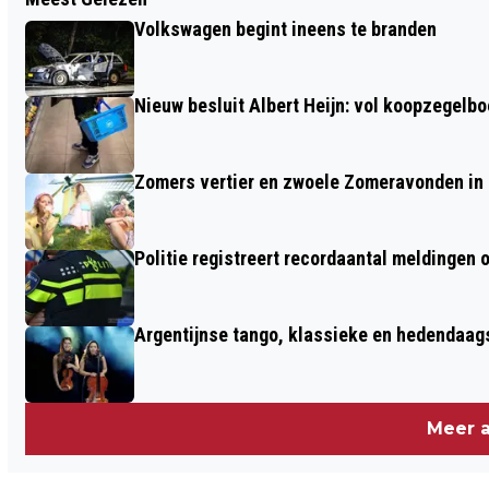
SMURFIT KAPPA PARENCO SCHENKT
Volkswagen begint ineens te branden
500 MONDKAPJES
Nieuw besluit Albert Heijn: vol koopzegelb
Zomers vertier en zwoele Zomeravonden in
Politie registreert recordaantal meldingen 
Argentijnse tango, klassieke en hedendaa
Meer a