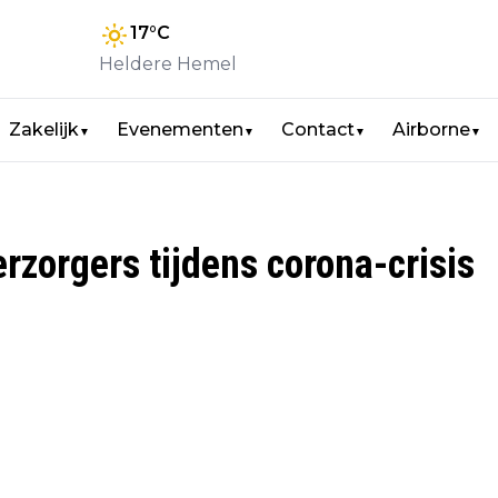
17
°C
Heldere Hemel
Zakelijk
Evenementen
Contact
Airborne
▼
▼
▼
▼
rzorgers tijdens corona-crisis