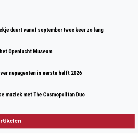
74E AIRBORNE WANDELTOCHT:
KAARTVERKOOP UITGESTELD,
VOORBEREIDINGEN NIET
oekje duurt vanaf september twee keer zo lang
 het Openlucht Museum
over nepagenten in eerste helft 2026
gse muziek met The Cosmopolitan Duo
rtikelen