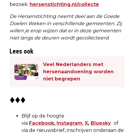
bezoek:
hersenstichting.nl/collecte
De Hersenstichting neemt deel aan de Goede
Doelen Weken in verschillende gemeenten. Zij
willen je erop wijzen dat er in deze gemeenten
niet langs de deuren wordt gecollecteerd
.
Lees ook
Veel Nederlanders met
hersenaandoening worden
niet begrepen
♦♦♦
Blijf op de hoogte
via
Facebook
,
Instagram
,
X
,
Bluesky
of
via de nieuwsbrief, inschrijven onderaan de