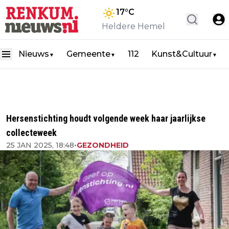
17
°C
Heldere Hemel
Nieuws
Gemeente
112
Kunst&Cultuur
▼
▼
▼
Hersenstichting houdt volgende week haar jaarlijkse
collecteweek
25 JAN 2025, 18:48
•
GEZONDHEID