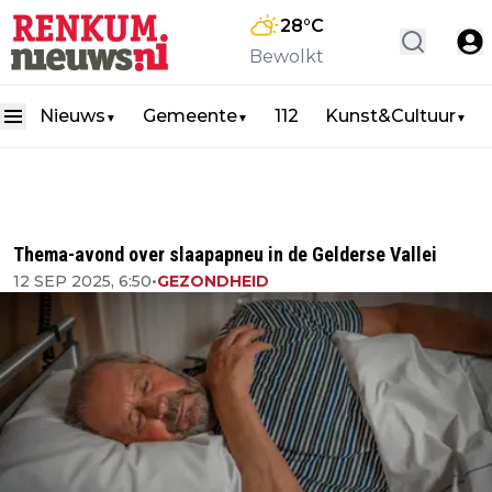
28
°C
Bewolkt
Nieuws
Gemeente
112
Kunst&Cultuur
▼
▼
▼
Thema-avond over slaapapneu in de Gelderse Vallei
12 SEP 2025, 6:50
•
GEZONDHEID