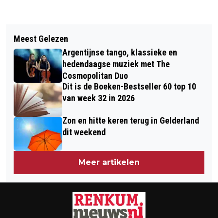
Vorig artikel
Volgend artikel
BRANDWEER OP TIJD EN VOORKOMT
Meest Gelezen
ASHES DECEASED GLIDER PILOT DES
ERGERE BOSBRAND IN RENKUM
Argentijnse tango, klassieke en
PAGE PRESENT DURING AIRBORNE
hedendaagse muziek met The
MARCH
Cosmopolitan Duo
Dit is de Boeken-Bestseller 60 top 10
van week 32 in 2026
Zon en hitte keren terug in Gelderland
dit weekend
Meer artikelen