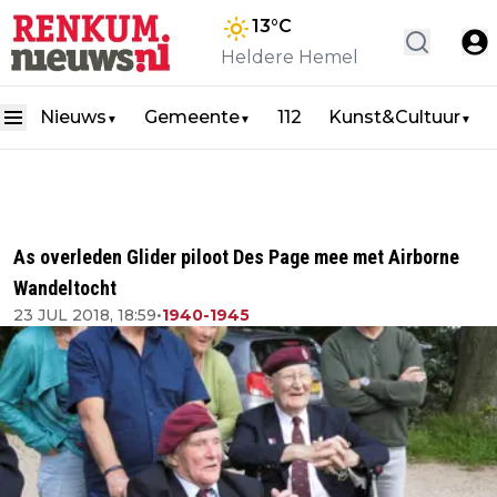
13
°C
Heldere Hemel
Nieuws
Gemeente
112
Kunst&Cultuur
▼
▼
▼
As overleden Glider piloot Des Page mee met Airborne
Wandeltocht
23 JUL 2018, 18:59
•
1940-1945