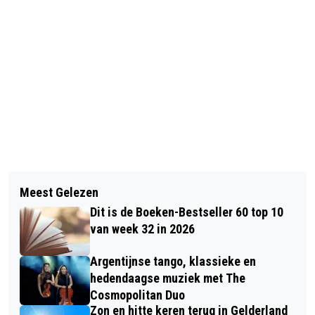
Vorig artikel
Volgend artikel
GELDERSE BEDEVAART TER ERE VAN
Meest Gelezen
WETHOUDER MARINKA MULDER
ONZE LIEVE VROUWE VAN RENKUM
Dit is de Boeken-Bestseller 60 top 10
OPENT PLANDELPUNT IN BIBLIOTHEEK
van week 32 in 2026
RENKUM
Argentijnse tango, klassieke en
hedendaagse muziek met The
Cosmopolitan Duo
Zon en hitte keren terug in Gelderland