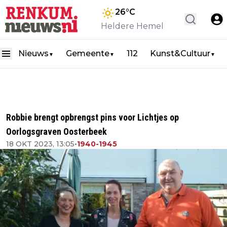
26
°C
Heldere Hemel
Nieuws
Gemeente
112
Kunst&Cultuur
▼
▼
▼
Robbie brengt opbrengst pins voor Lichtjes op
Oorlogsgraven Oosterbeek
18 OKT 2023, 13:05
•
1940-1945