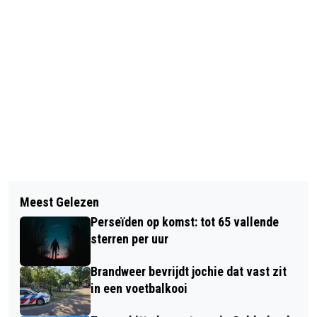
Vorig artikel
Volgend artikel
STRONG BABIES REIKT KANGAROO
Meest Gelezen
TOSTI-IJZER ZORGT VOOR FLINKE
CARE AWARD 2026 UIT AAN
Perseïden op komst: tot 65 vallende
ROOKONTWIKKELING IN RENKUM
RIJNSTATE
sterren per uur
Brandweer bevrijdt jochie dat vast zit
in een voetbalkooi