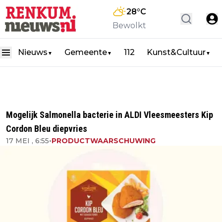
28
°C
Bewolkt
Nieuws
Gemeente
112
Kunst&Cultuur
▼
▼
▼
Mogelijk Salmonella bacterie in ALDI Vleesmeesters Kip
Cordon Bleu diepvries
17 MEI , 6:55
•
PRODUCTWAARSCHUWING