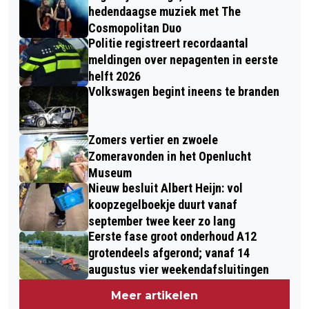
hedendaagse muziek met The
Cosmopolitan Duo
Politie registreert recordaantal
meldingen over nepagenten in eerste
helft 2026
Volkswagen begint ineens te branden
Zomers vertier en zwoele
Zomeravonden in het Openlucht
Museum
Nieuw besluit Albert Heijn: vol
koopzegelboekje duurt vanaf
september twee keer zo lang
Eerste fase groot onderhoud A12
grotendeels afgerond; vanaf 14
augustus vier weekendafsluitingen
Meer artikelen