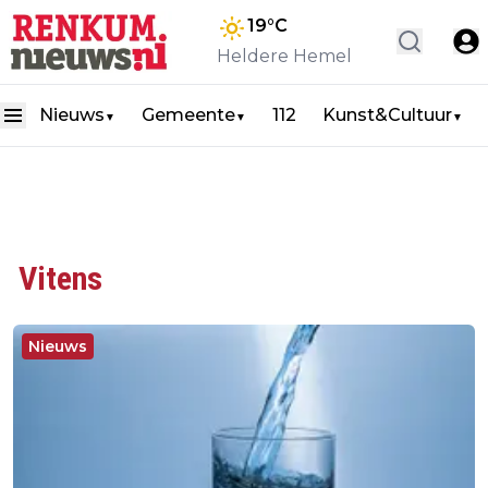
19
°C
Heldere Hemel
Nieuws
Gemeente
112
Kunst&Cultuur
▼
▼
▼
Vitens
Nieuws