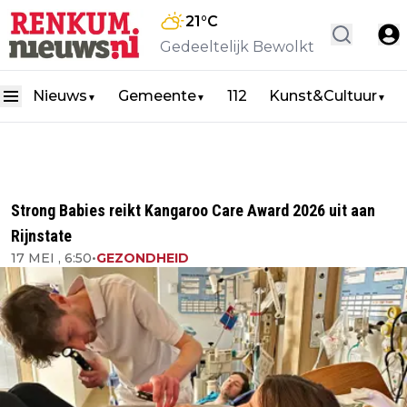
21
°C
Gedeeltelijk Bewolkt
Nieuws
Gemeente
112
Kunst&Cultuur
▼
▼
▼
Strong Babies reikt Kangaroo Care Award 2026 uit aan
Rijnstate
17 MEI , 6:50
•
GEZONDHEID