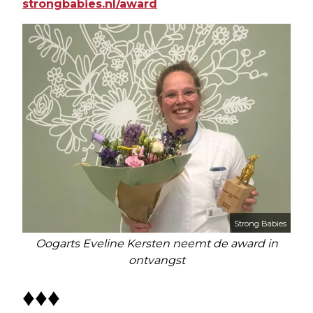
strongbabies.nl/award
Strong Babies
Oogarts Eveline Kersten neemt de award in
ontvangst
♦♦♦